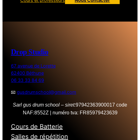
Cours et professeurs
Nous Contacter
Drop Studio
67 avenue de Lorette
62400 Béthune
06 33 33 84 69
📧
gusdrumschool@gmail.com
Sarl gus drum school
–
siret:
97942363900017 code
NAF:8552Z | numéro tva: FR85979423639
Cours de Batterie
Salles de répétition