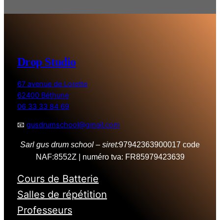
Drop Studio
67 avenue de Lorette
62400 Béthune
06 33 33 84 69
📧
gusdrumschool@gmail.com
Sarl gus drum school
–
siret:
97942363900017 code
NAF:8552Z | numéro tva: FR85979423639
Cours de Batterie
Salles de répétition
Professeurs